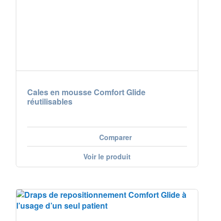
Nederland
Österreich
Portugal
Slovenská republika
Cales en mousse Comfort Glide
réutilisables
Schweiz (DE)
Suisse (FR)
Comparer
Svizzera (IT)
Voir le produit
United Kingdom