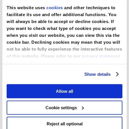
This website uses
cookies
and other techniques to
facilitate its use and offer additional functions. You
will always be able to accept or decline cookies. If
you want to check what type of cookies you accept
when you visit our website, you can view this via the
cookie bar. Declining cookies may mean that you will
not be able to fully experience the interactive features
of this website. Please refer to our
privacy statement
for more information.
Cales en mousse Comfort Glide à l’usage
d’un seul patient
Show details
Allow all
Comparer
Voir le produit
Cookie settings
Reject all optional