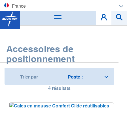
France
Corporate (EN)
België (NL)
Accessoires de
Belgique (FR)
positionnement
Czech
Deutschland
Trier par
España
4
résultats
France
Ireland
Italia