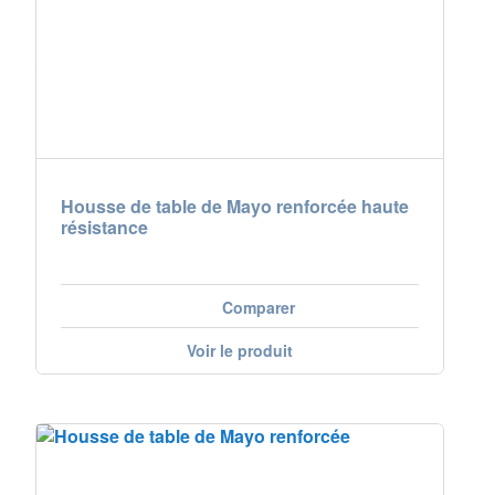
Nederland
Österreich
Portugal
Slovenská republika
Housse de table de Mayo renforcée haute
résistance
Schweiz (DE)
Suisse (FR)
Comparer
Svizzera (IT)
Voir le produit
United Kingdom