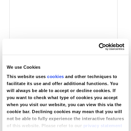
Couvre-tables haute résistance
We use Cookies
This website uses
cookies
and other techniques to
facilitate its use and offer additional functions. You
will always be able to accept or decline cookies. If
Comparer
you want to check what type of cookies you accept
when you visit our website, you can view this via the
Voir le produit
cookie bar. Declining cookies may mean that you will
not be able to fully experience the interactive features
of this website. Please refer to our
privacy statement