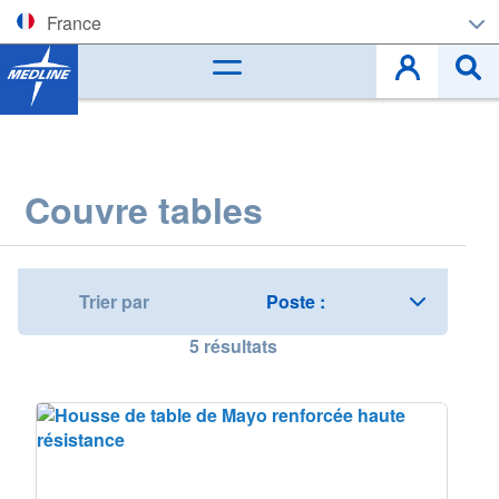
France
Corporate (EN)
België (NL)
Belgique (FR)
Couvre tables
Czech
Deutschland
Trier par
España
5
résultats
France
Ireland
Italia