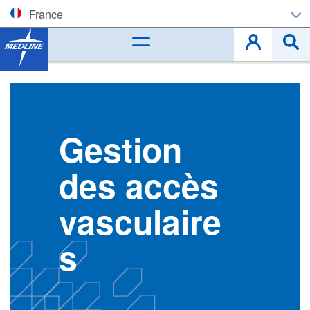
France
Corporate (EN)
België (NL)
Belgique (FR)
Gestion
Czech
des accès
Deutschland
vasculaire
España
s
France
Ireland
Italia