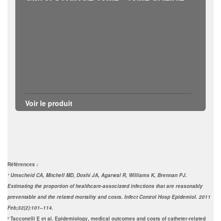
Voir le produit
Références :
¹ Umscheid CA, Mitchell MD, Doshi JA, Agarwal R, Williams K, Brennan PJ.
Estimating the proportion of healthcare-associated infections that are reasonably
preventable and the related mortality and costs. Infect Control Hosp Epidemiol. 2011
Feb;32(2):101–114.
² Tacconelli E et al. Epidemiology, medical outcomes and costs of catheter-related