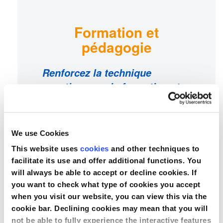
Formation et
pédagogie
Renforcez la technique
aseptique par la formation et
la pédagogie
Améliorez le niveau de connaissances
et de confiance grâce à des outils
We use Cookies
favorisant les bonnes pratiques
This website uses
cookies
and other techniques to
prouvées et la culture de la sécurité.
Nous proposons des outils
facilitate its use and offer additional functions. You
pédagogiques pour renforcer les
will always be able to accept or decline cookies. If
bonnes pratiques de prévention des
you want to check what type of cookies you accept
infections sanguines associées à la
when you visit our website, you can view this via the
pose de cathéters.
cookie bar. Declining cookies may mean that you will
not be able to fully experience the interactive features
Formation sur site :