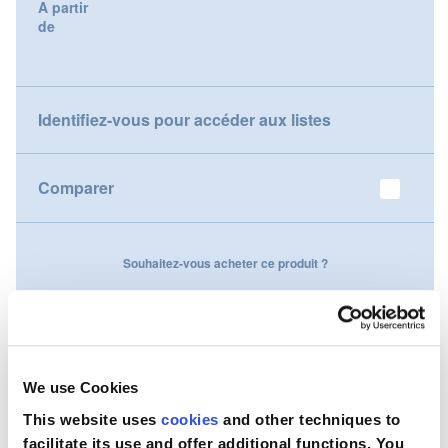
A partir
gallery
de
Nederland
Österreich
Identifiez-vous pour accéder aux listes
Portugal
Slovenská republika
Comparer
Schweiz (DE)
Souhaitez-vous acheter ce produit ?
Suisse (FR)
Contactez-nous
Svizzera (IT)
United Kingdom
We use Cookies
This website uses
cookies
and other techniques to
facilitate its use and offer additional functions. You