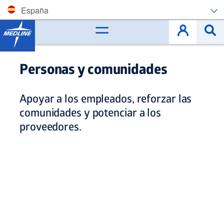
España
Corporate (EN)
België (NL)
Personas y comunidades
Belgique (FR)
Apoyar a los empleados, reforzar las
Czech
comunidades y potenciar a los
proveedores.
Deutschland
España
France
Ireland
Italia