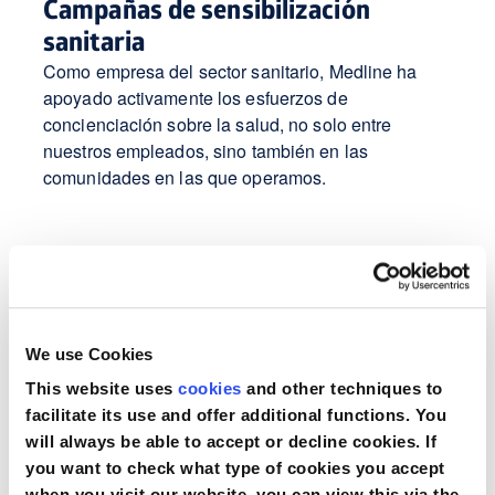
Campañas de sensibilización
sanitaria
Como empresa del sector sanitario, Medline ha
apoyado activamente los esfuerzos de
concienciación sobre la salud, no solo entre
nuestros empleados, sino también en las
comunidades en las que operamos.
Sensibilización sobre el cáncer de
mama - Octubre rosa
En octubre, Medline se «tiñe de rosa» en apoyo del
We use Cookies
Mes de sensibilización sobre el cáncer de mama.
Desde 2024, Medline Europa se ha asociado con
This website uses
cookies
and other techniques to
la principal asociación benéfica en la lucha contra
facilitate its use and offer additional functions. You
el cáncer de mama Think Pink Europe, cuyo
will always be able to accept or decline cookies. If
objetivo principal es cerrar las brechas en el
you want to check what type of cookies you accept
when you visit our website, you can view this via the