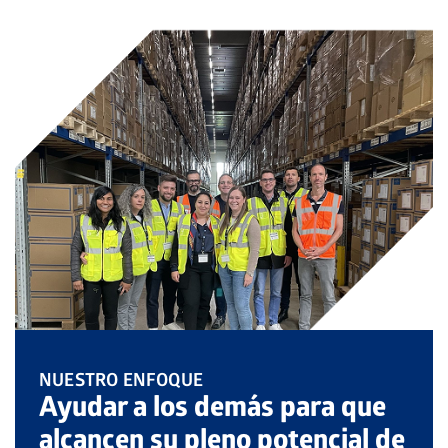
Nederland
Österreich
Portugal
Slovenská republika
Schweiz (DE)
Suisse (FR)
Svizzera (IT)
United Kingdom
NUESTRO ENFOQUE
Ayudar a los demás para que
alcancen su pleno potencial de