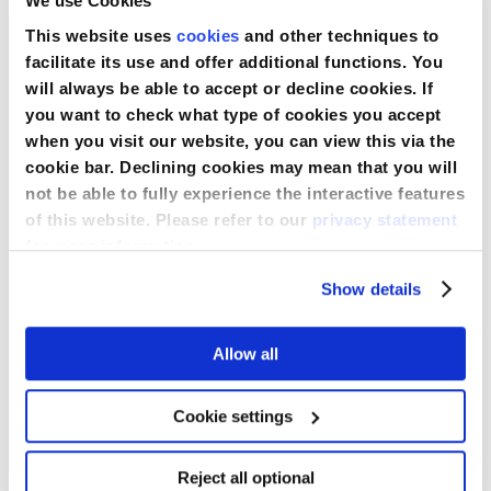
We use Cookies
This website uses
cookies
and other techniques to
facilitate its use and offer additional functions. You
will always be able to accept or decline cookies. If
you want to check what type of cookies you accept
when you visit our website, you can view this via the
cookie bar. Declining cookies may mean that you will
not be able to fully experience the interactive features
of this website. Please refer to our
privacy statement
for more information.
Equipo para Estrabismo Ultimate
Show details
Allow all
Comparar
Cookie settings
Ver producto
Reject all optional