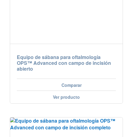
Nederland
Österreich
Portugal
Slovenská republika
Equipo de sábana para oftalmología
OPS™ Advanced con campo de incisión
abierto
Schweiz (DE)
Suisse (FR)
Comparar
Svizzera (IT)
Ver producto
United Kingdom