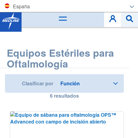
España
Corporate (EN)
België (NL)
Equipos Estériles para
Belgique (FR)
Oftalmología
Czech
Deutschland
Clasificar por
España
6
resultados
France
Ireland
Italia