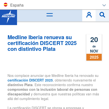
España
Corporate (EN)
België (NL)
Medline Iberia renueva su
20
Belgique (FR)
certificación DISCERT 2025
de
con distintivo Plata
NOV
Czech
2025
Deutschland
España
Nos complace anunciar que Medline Iberia ha renovado su
certificación DISCERT 2025
, obteniendo nuevamente el
distintivo Plata
. Este reconocimiento confirma nuestro
France
compromiso con la inclusión laboral de personas con
discapacidad
y demuestra que nuestras políticas van más
Ireland
allá del cumplimiento legal.
La certificación DISCERT se otorga a empresas y
Italia