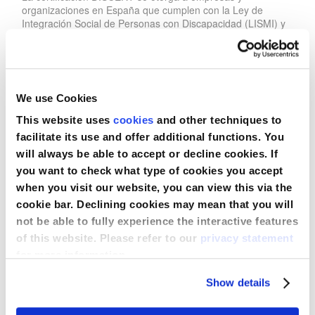
organizaciones en España que cumplen con la Ley de
Integración Social de Personas con Discapacidad (LISMI) y
Nederland
aplican planes activos para fomentar la integración laboral.
Alcanzar el nivel Plata refleja que nuestras prácticas superan
Österreich
los requisitos mínimos, reforzando nuestro compromiso con
la diversidad y la igualdad de oportunidades.
Portugal
We use Cookies
Gracias a iniciativas como la contratación directa de
personas con discapacidad, la colaboración con centros
This website uses
cookies
and other techniques to
Slovenská republika
especiales de empleo y la adaptación de puestos de trabajo,
facilitate its use and offer additional functions. You
seguimos fortaleciendo nuestro papel como empresa
will always be able to accept or decline cookies. If
socialmente responsable.
Schweiz (DE)
you want to check what type of cookies you accept
Renovar este sello nos motiva a seguir construyendo un
when you visit our website, you can view this via the
Suisse (FR)
entorno laboral diverso, accesible y acogedor para todos.
cookie bar. Declining cookies may mean that you will
not be able to fully experience the interactive features
Svizzera (IT)
of this website. Please refer to our
privacy statement
United Kingdom
for more information.
Compartir
Show details