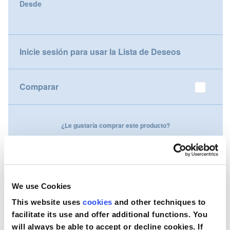
Desde
gallery
Nederland
Österreich
Inicie sesión para usar la Lista de Deseos
Portugal
Comparar
Slovenská republika
Schweiz (DE)
¿Le gustaría comprar este producto?
Suisse (FR)
Contáctenos
Svizzera (IT)
United Kingdom
We use Cookies
This website uses
cookies
and other techniques to
facilitate its use and offer additional functions. You
will always be able to accept or decline cookies. If