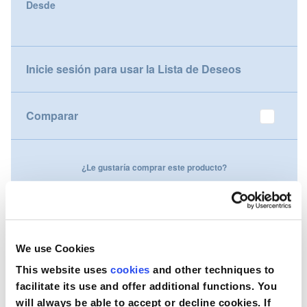
Desde
gallery
Nederland
Österreich
Inicie sesión para usar la Lista de Deseos
Portugal
Comparar
Slovenská republika
Schweiz (DE)
¿Le gustaría comprar este producto?
Suisse (FR)
Contáctenos
Svizzera (IT)
United Kingdom
We use Cookies
This website uses
cookies
and other techniques to
facilitate its use and offer additional functions. You
will always be able to accept or decline cookies. If