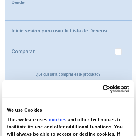
Desde
gallery
Nederland
Österreich
Inicie sesión para usar la Lista de Deseos
Portugal
Comparar
Slovenská republika
Schweiz (DE)
¿Le gustaría comprar este producto?
Suisse (FR)
Contáctenos
Svizzera (IT)
United Kingdom
We use Cookies
This website uses
cookies
and other techniques to
facilitate its use and offer additional functions. You
will always be able to accept or decline cookies. If