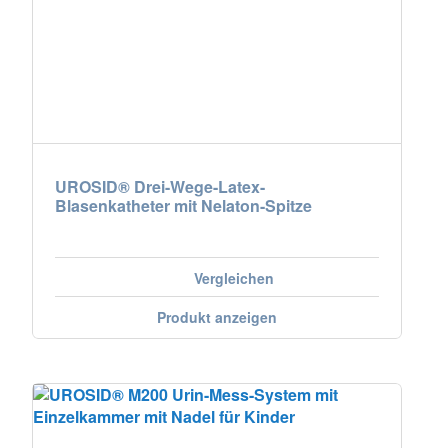
Nederland
Österreich
Portugal
Slovenská republika
UROSID® Drei-Wege-Latex-
Blasenkatheter mit Nelaton-Spitze
Schweiz (DE)
Suisse (FR)
Vergleichen
Svizzera (IT)
Produkt anzeigen
United Kingdom