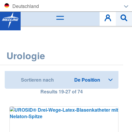
Deutschland
Corporate (EN)
België (NL)
Belgique (FR)
Urologie
Czech
Deutschland
Sortieren nach
España
Results
19
-
27
of
74
France
Ireland
Italia