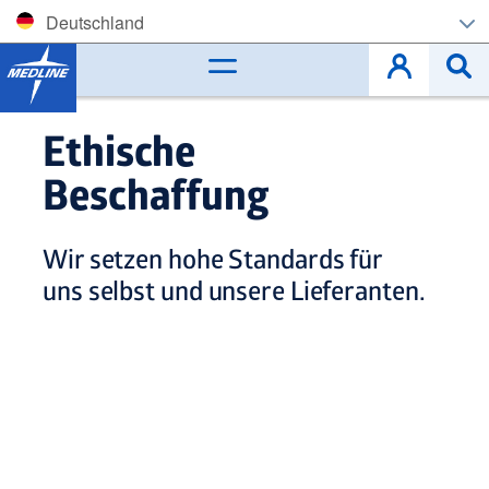
Deutschland
Corporate (EN)
België (NL)
Ethische
Belgique (FR)
Beschaffung
Czech
Wir setzen hohe Standards für
Deutschland
uns selbst und unsere Lieferanten.
España
France
Ireland
Italia