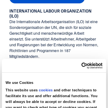
INTERNATIONAL LABOUR ORGANIZATION
(ILO)
Die Internationale Arbeitsorganisation (ILO) ist eine
Sonderorganisation der UN, die sich für soziale
Gerechtigkeit und menschenwürdige Arbeit
einsetzt. Sie unterstützt Arbeitnehmer, Arbeitgeber
und Regierungen bei der Entwicklung von Normen,
Richtlinien und Programmen in 187
Mitgliedsländern.
Erfahren Sie mehr über die ILO
SA8000®
We use Cookies
SA8000 ist ein international anerkannter Standard
zur Zertifizierung fairer und menschenwürdiger
This website uses
cookies
and other techniques to
Arbeitsbedingungen. Er wird von Social
facilitate its use and offer additional functions. You
Accountability International (SAI), einer
will always be able to accept or decline cookies. If
unabhängigen Organisation, bereitgestellt und
you want to check what type of cookies you accept