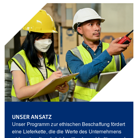
Nederland
Österreich
Portugal
Slovenská republika
Schweiz (DE)
Suisse (FR)
Svizzera (IT)
United Kingdom
UNSER ANSATZ
Unser Programm zur ethischen Beschaffung fördert
eine Lieferkette, die die Werte des Unternehmens