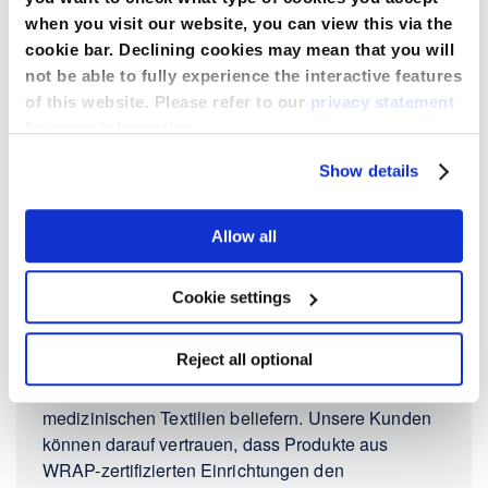
stellt die Einhaltung höchster sozialer Standards
when you visit our website, you can view this via the
sicher.
cookie bar. Declining cookies may mean that you will
not be able to fully experience the interactive features
Erfahren Sie mehr über SA8000
of this website. Please refer to our
privacy statement
for more information.
Show details
WRAP-Zertifizierung
Allow all
Medline arbeitet eng und kontinuierlich mit WRAP
Cookie settings
zusammen, um ethische Beschaffungspraktiken in
unserer Lieferkette sicherzustellen. Die WRAP-
Reject all optional
Zertifizierung richtet sich insbesondere an
Lieferanten, die Medline mit Schutzbekleidung und
medizinischen Textilien beliefern. Unsere Kunden
können darauf vertrauen, dass Produkte aus
WRAP-zertifizierten Einrichtungen den