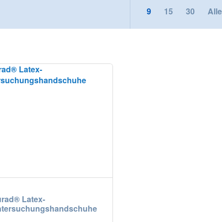
9
15
30
Alle
lika
|
Suisse (FR)
Svizzera (IT)
rad® Latex-
tersuchungshandschuhe