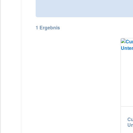
Österreich
Portugal
Slovenská repub
1
Ergebnis
|
Schweiz (DE)
United Kingdom
Cu
Un