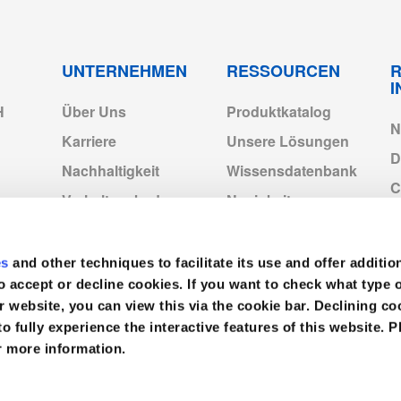
UNTERNEHMEN
RESSOURCEN
R
H
Über Uns
Produktkatalog
N
Karriere
Unsere Lösungen
D
Nachhaltigkeit
Wissensdatenbank
C
Verhaltenskodex
Neuigkeiten
Medline-Standorte in
Video
I
Europa
es
and other techniques to facilitate its use and offer additio
Medline Europe
o accept or decline cookies. If you want to check what type 
Corporate
r website, you can view this via the cookie bar. Declining 
to fully experience the interactive features of this website. P
r more information.