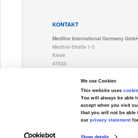
KONTAKT
Medline International Germany Gmb
Medline-Straße 1-3
Kleve
47533
Deutschland
We use Cookies
TEL :
+49 2821 7510-0
This website uses
cooki
FAX :
+49 2821 7510-7801
You will always be able t
accept when you visit ou
that you will not be able 
our
privacy statement
fo
Kundenservice
Show details