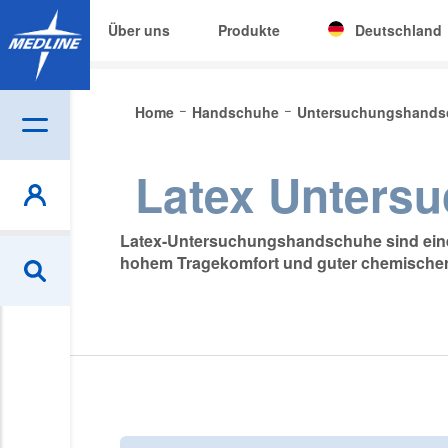
Über uns
Produkte
Deutschland
Corporate (EN)
Home
Handschuhe
Untersuchungshand
|
België (NL)
Be
Latex Unters
Czech
Deutschland
Latex-Untersuchungshandschuhe sind eine s
España
hohem Tragekomfort und guter chemischer W
France
Ireland
Italia
Nederland