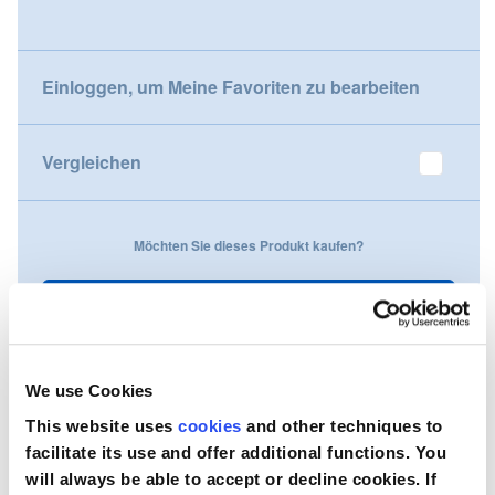
gallery
Nederland
Einloggen, um Meine Favoriten zu bearbeiten
Österreich
Portugal
Vergleichen
Slovenská republika
Möchten Sie dieses Produkt kaufen?
Schweiz (DE)
Suisse (FR)
Kontaktieren Sie uns
Svizzera (IT)
We use Cookies
United Kingdom
This website uses
cookies
and other techniques to
facilitate its use and offer additional functions. You
will always be able to accept or decline cookies. If