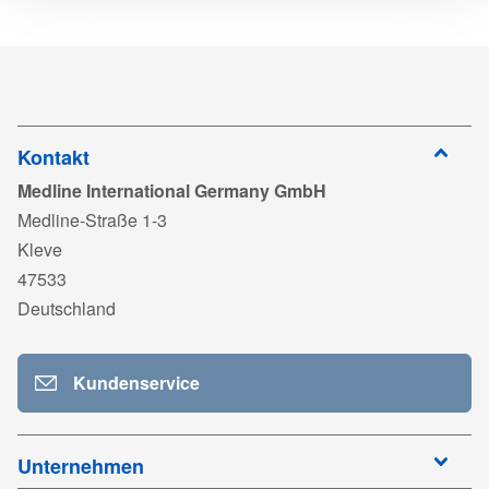
Herunterlad
16558A_RC25DZP.pdf
Anmelden
zum
PP-23072_DE01_TDS MDR.pdf
Herunterladen
Anmelden
zum
UKCA 752994_Medline France_Exp2029.pdf
Herunterladen
Kontakt
Medline International Germany GmbH
Anmelden
zum
MDR 768587_Medline_France_Other Products_Exp2028.pdf
Medline-Straße 1-3
Herunterladen
Kleve
Anmelden
zum
ISO 13485_MedlineFrance_MD 595395_Exp2028.pdf
47533
Herunterladen
Deutschland
Anmelden
zum
TDS_16558A_ULHC_DE03.pdf
Herunterladen
Kundenservice
Anmelden
zum
Herunterladen
Unternehmen