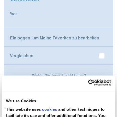
gallery
Nederland
Von
Österreich
Portugal
Einloggen, um Meine Favoriten zu bearbeiten
Slovenská republika
Vergleichen
Schweiz (DE)
Suisse (FR)
Möchten Sie dieses Produkt kaufen?
Svizzera (IT)
Kontaktieren Sie uns
United Kingdom
We use Cookies
This website uses
cookies
and other techniques to
facilitate its use and offer additional functions. You