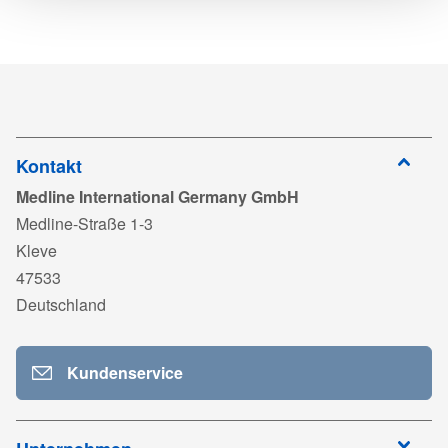
Material
25 gsm Cluster
Herunterlad
BRO_ICU_ML491_DE_Jan_2021.pdf
keyback
Herunterlad
DC202_Preventive_care_Rev42.pdf
Anmelden
zum
TDS_Headwear_FS61250_DE06.pdf
Herunterladen
Kontakt
Medline International Germany GmbH
Anmelden
zum
FS61250_LAB251802_LAB180904.pdf
Medline-Straße 1-3
Herunterladen
Kleve
Anmelden
zum
ISO 13485_MedlineFrance_MD 595395_Exp2028.pdf
47533
Herunterladen
Deutschland
Anmelden
zum
TDS_Headwear02_DE03 (FS611x).pdf
Herunterladen
Kundenservice
Anmelden
zum
LAB180904_Warning_MD_NonSterile.pdf
Herunterladen
Anmelden