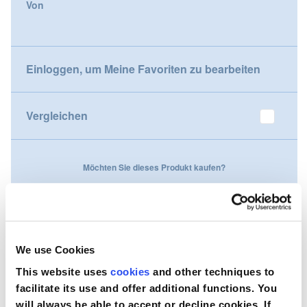
Von
gallery
Nederland
Österreich
Einloggen, um Meine Favoriten zu bearbeiten
Portugal
Vergleichen
Slovenská republika
Schweiz (DE)
Möchten Sie dieses Produkt kaufen?
Suisse (FR)
Kontaktieren Sie uns
Svizzera (IT)
United Kingdom
We use Cookies
This website uses
cookies
and other techniques to
facilitate its use and offer additional functions. You
will always be able to accept or decline cookies. If