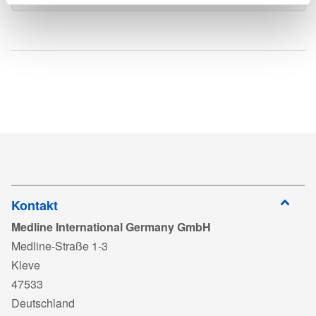
verpackt, Größe L
1 Einschlagtuch 60 x 60 cm, wasserdicht
BRO_Urology_Brochure_ML1338_DE_March_2026.pdf
◣
SKU
Size of
No of
Qty per case
Dieses Standardset ist Teil des urologischen Portfolios von
Gloves
components
Medline.
Herunterlad
ISO13485_Kangxin_expNov2027.pdf
S-020000-N
Large
14
40
Anmelden
zum
CE_Kangxin_MDR_exp2028.pdf
Herunterladen
Anmelden
zum
DC_Kangxin_UrethralCatheterizationPacks_MDR.pdf
Herunterladen
Anmelden
zum
TDS_S-020000-N Catheter exchange kits_DE07.pdf
Herunterladen
Kontakt
Medline International Germany GmbH
Anmelden
zum
S-020000-N_2511.pdf
Medline-Straße 1-3
Herunterladen
Kleve
Anmelden
zum
47533
Herunterladen
Deutschland