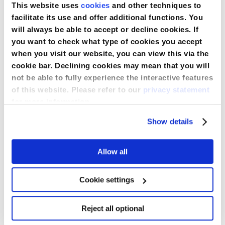
This website uses
cookies
and other techniques to
facilitate its use and offer additional functions. You
will always be able to accept or decline cookies. If
you want to check what type of cookies you accept
when you visit our website, you can view this via the
cookie bar. Declining cookies may mean that you will
not be able to fully experience the interactive features
Beschreibung
of this website. Please refer to our
privacy statement
for more information.
Das Katheter-Wechsel-Set 2 mit Nitrilhandschuhen und
Urinauffangschale bietet als Standardset eine ideale Lösung
Show details
für das einmalige Legen oder Wechseln von transurethralen
Spezifikationen
Blasenkathetern bei einer Urindrainage. Dieses Set ist steril.
Allow all
More
Das Set enthält die folgenden Komponenten:
Information
Material of Gloves
Nitrile
1 Urinauffangschale, aus Kunststoff
Downloads
6 Mulltupfer, pflaumengroß
Cookie settings
2 Mullkompressen 7,5 x 7,5 cm
2 Pinzetten
1 Abdecktuch mit Schlitzöffnung (60 x 60 cm, wasserdicht)
Reject all optional
Bestellinformationen
1 Paar Untersuchungshandschuhe aus Nitril, in Papier