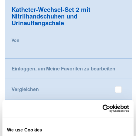
the
Katheter-Wechsel-Set 2 mit
beginning
Nederland
Nitrilhandschuhen und
of
Urinauffangschale
the
Österreich
images
gallery
Von
Portugal
Slovenská republika
Einloggen, um Meine Favoriten zu bearbeiten
Schweiz (DE)
Suisse (FR)
Vergleichen
Svizzera (IT)
United Kingdom
Möchten Sie dieses Produkt kaufen?
Kontaktieren Sie uns
We use Cookies