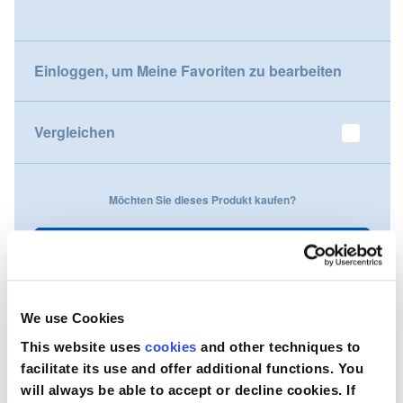
gallery
Nederland
Einloggen, um Meine Favoriten zu bearbeiten
Österreich
Portugal
Vergleichen
Slovenská republika
Möchten Sie dieses Produkt kaufen?
Schweiz (DE)
Suisse (FR)
Kontaktieren Sie uns
Svizzera (IT)
We use Cookies
United Kingdom
This website uses
cookies
and other techniques to
facilitate its use and offer additional functions. You
will always be able to accept or decline cookies. If