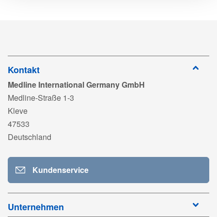
Herunterlad
ISO 13485_MedlineFrance_MD 595395_Exp2028.pdf
Anmelden
Einweg
Ja
zum
DYNJPE2220A_LAB250130_LAB250131_LAB171886.pdf
Herunterladen
Anmelden
Sterile
Ja
zum
TDS_GenSurgDrape_DYNJPE2220A_DE02.pdf
Herunterladen
Kontakt
Medline International Germany GmbH
Anmelden
zum
PP-23072_DE01_TDS MDR.pdf
Medline-Straße 1-3
Herunterladen
Kleve
Anmelden
zum
LAB171886_Warning_ST_MD_With UKCA_04-2022.pdf
47533
Herunterladen
Deutschland
Anmelden
zum
UKCA 752994_Medline France_Exp2029.pdf
Herunterladen
Kundenservice
Anmelden
zum
MDR 768587_Medline_France_Other Products_Exp2028.pdf
Herunterladen
Anmelden
Unternehmen
zum
Herunterladen