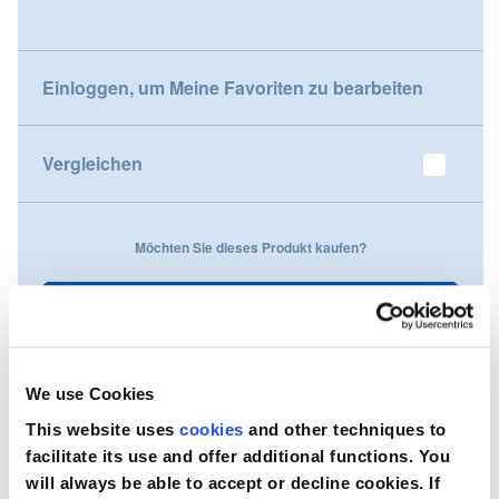
gallery
Nederland
Einloggen, um Meine Favoriten zu bearbeiten
Österreich
Portugal
Vergleichen
Slovenská republika
Möchten Sie dieses Produkt kaufen?
Schweiz (DE)
Suisse (FR)
Kontaktieren Sie uns
Svizzera (IT)
We use Cookies
United Kingdom
This website uses
cookies
and other techniques to
facilitate its use and offer additional functions. You
will always be able to accept or decline cookies. If