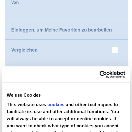
Von
gallery
Nederland
Österreich
Einloggen, um Meine Favoriten zu bearbeiten
Portugal
Vergleichen
Slovenská republika
Schweiz (DE)
Möchten Sie dieses Produkt kaufen?
Suisse (FR)
Kontaktieren Sie uns
Svizzera (IT)
We use Cookies
This website uses
cookies
and other techniques to
United Kingdom
facilitate its use and offer additional functions. You
will always be able to accept or decline cookies. If
you want to check what type of cookies you accept