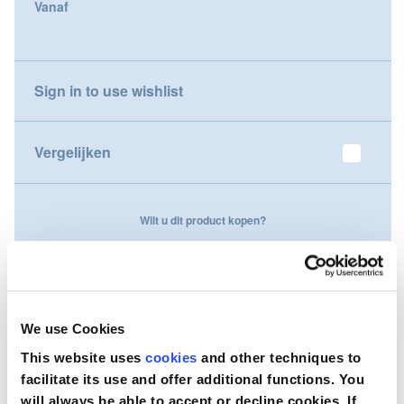
Vanaf
gallery
Nederland
Österreich
Sign in to use wishlist
Portugal
Vergelijken
Slovenská republika
Schweiz (DE)
Wilt u dit product kopen?
Suisse (FR)
Neem contact op
Svizzera (IT)
United Kingdom
We use Cookies
This website uses
cookies
and other techniques to
facilitate its use and offer additional functions. You
will always be able to accept or decline cookies. If