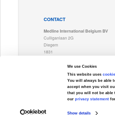
690050A_RC26FNSA.pdf
ISO13485_Finess_exp2027.pdf
CONTACT
Medline International Belgium BV
TDS_Urine-Bottle_690050A_NL01.pdf
Culliganlaan 2G
Diegem
1831
België
We use Cookies
TEL :
+32 2 808 74 93
This website uses
cooki
FAX :
+32 2 400 19 39
You will always be able t
accept when you visit ou
that you will not be able 
our
privacy statement
fo
Klantenservice
Show details