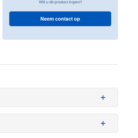
Wilt u dit product kopen?
Neem contact op
heeft een vierkante vorm met een schaalverdeling tot
or gebruik met een urinefleshouder. Het product kan in