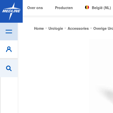
Over ons
Producten
België (NL)
Corporate (EN)
Home
Urologie
Accessories
Overige Ur
|
België (NL)
Skip
Czech
to
the
Deutschland
end
of
España
the
France
images
gallery
Ireland
Italia
Nederland