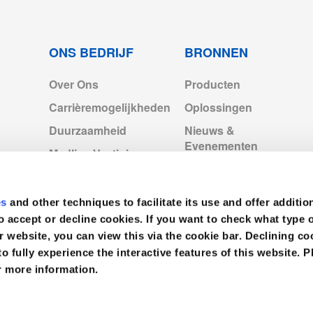
ONS BEDRIJF
BRONNEN
Over Ons
Producten
Carrièremogelijkheden
Oplossingen
Duurzaamheid
Nieuws &
Evenementen
Medline Vestigingen
Europa
Videos
Medline Europe
es
and other techniques to facilitate its use and offer additio
Corporate
o accept or decline cookies. If you want to check what type 
r website, you can view this via the cookie bar. Declining 
to fully experience the interactive features of this website. P
r more information.