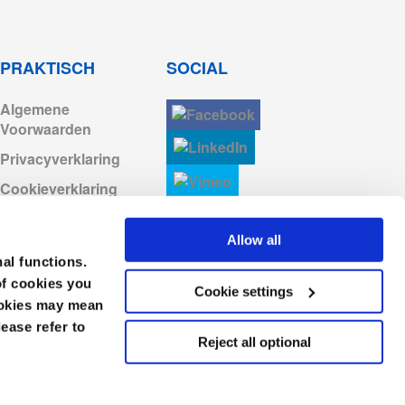
Log in om te downloaden
Log in om te downloaden
PRAKTISCH
SOCIAL
Algemene
Log in om te downloaden
Voorwaarden
Privacyverklaring
Log in om te downloaden
Cookieverklaring
Algemene
Voorwaarden en
Allow all
Verkoopvoorwaarden
nal functions.
of cookies you
Gedragscode
Cookie settings
cookies may mean
lease refer to
Reject all optional