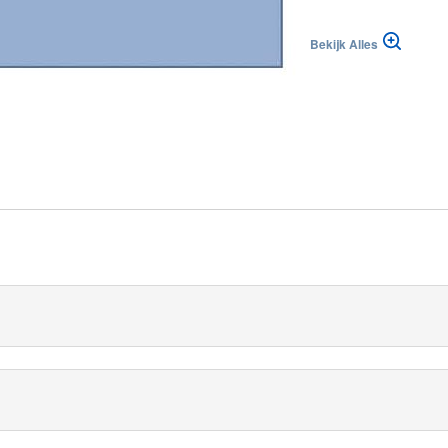
Bekijk Alles
blika
|
|
Suisse (FR)
Svizzera (IT)
m
en efficiënte steriele barrière om tafels mee af te dekken. Om a
re formaten en in verschillende diktes (van 50 tot 60 µm).
weerstand biedt tegen gaatjes, een verstevigde zone heeft en gema