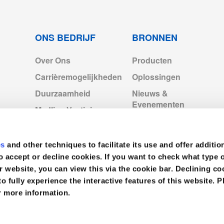
f
JPETC060
152 x 190 CM
22
886.pdf
NJPE2317
201 x 279 cm
12
ONS BEDRIJF
BRONNEN
Over Ons
Producten
NJPE2312
196 x 229 cm
22
171886.pdf
Carrièremogelijkheden
Oplossingen
NJPE2320
152 x 229 cm
22
Duurzaamheid
Nieuws &
886.pdf
Evenementen
Medline Vestigingen
71CEB
140 x 190 CM
22
Europa
Videos
171886.pdf
Medline Europe
78CEB
125 x 230 CM
18
es
and other techniques to facilitate its use and offer additio
Corporate
886.pdf
o accept or decline cookies. If you want to check what type 
r website, you can view this via the cookie bar. Declining 
79CE
160 x 240 CM
40
to fully experience the interactive features of this website. P
p2028.pdf
r more information.