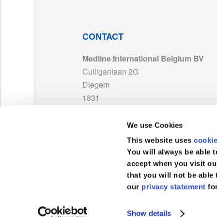
UKCA 752994_Medline France_Exp2029.pd
DY
8368CEA_LAB242018_LAB242019_LAB171
DY
CONTACT
Medline International Belgium BV
DY
DYNJPE2312_LAB251623_LAB251622_LAB
Culliganlaan 2G
Diegem
DY
8371CEB_LAB242020_LAB242021_LAB171
1831
België
83
DYNJPE2309_LAB251695_LAB251694_LAB
We use Cookies
TEL :
+32 2 808 74 93
83
This website uses
cooki
8378CEB_LAB250170_LAB250171_LAB171
FAX :
+32 2 400 19 39
You will always be able t
accept when you visit ou
83
that you will not be able 
ISO 13485_MedlineFrance_MD 595395_Ex
our
privacy statement
fo
Klantenservice
PP-23072_NL01_TDS MDR.pdf
Show details