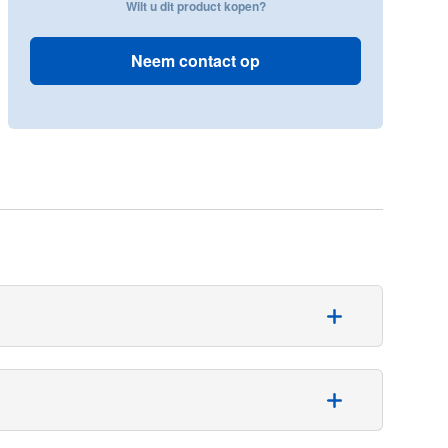
Wilt u dit product kopen?
Neem contact op
an de meeste behoeften voor bedekking te voldoen, is
akt is van polyethyleenfolie.