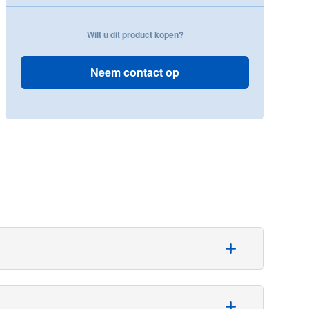
Wilt u dit product kopen?
Neem contact op
plossing, dankzij de grote vloeistofopvangzak met