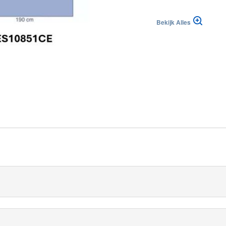
Bekijk Alles
blika
|
|
Suisse (FR)
Svizzera (IT)
m
eistofopvangzak en Volledige Incisiefolie vormt een effectieve o