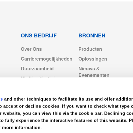
4-2022.pdf
p2028.pdf
ONS BEDRIJF
BRONNEN
Over Ons
Producten
71886.pdf
Carrièremogelijkheden
Oplossingen
Duurzaamheid
Nieuws &
Evenementen
Medline Vestigingen
Europa
Videos
Medline Europe
es
and other techniques to facilitate its use and offer additio
Corporate
o accept or decline cookies. If you want to check what type 
r website, you can view this via the cookie bar. Declining 
to fully experience the interactive features of this website. P
r more information.