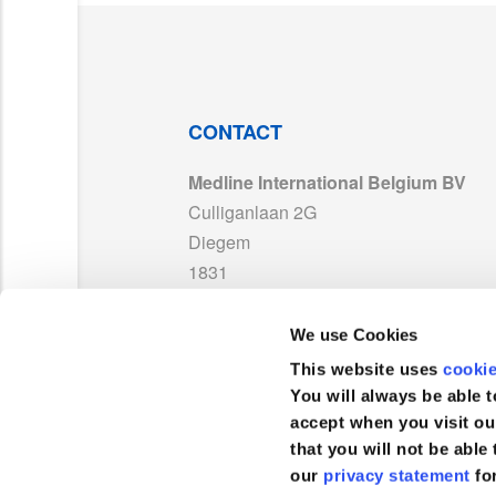
LAB171886_Warning_ST_MD_With UKCA_0
ISO 13485_MedlineFrance_MD 595395_Ex
CONTACT
Medline International Belgium BV
ES10851CE_LAB250045_LAB250046_LAB1
Culliganlaan 2G
Diegem
PP-23072_NL01_TDS MDR.pdf
1831
België
We use Cookies
TEL :
+32 2 808 74 93
This website uses
cooki
FAX :
+32 2 400 19 39
You will always be able t
accept when you visit ou
that you will not be able 
our
privacy statement
fo
Klantenservice