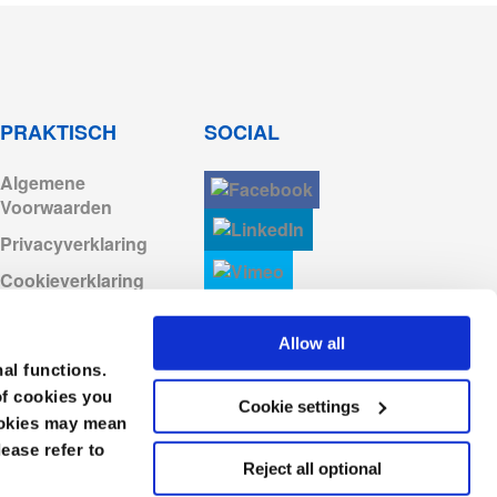
Log in om te downloaden
Log in om te downloaden
PRAKTISCH
SOCIAL
Algemene
Log in om te downloaden
Voorwaarden
Privacyverklaring
Log in om te downloaden
Cookieverklaring
Algemene
Log in om te downloaden
Voorwaarden en
Allow all
Verkoopvoorwaarden
nal functions.
of cookies you
Gedragscode
Cookie settings
cookies may mean
lease refer to
Reject all optional