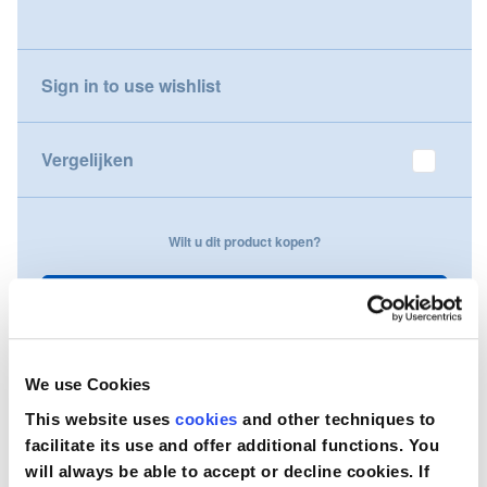
gallery
Nederland
Sign in to use wishlist
Österreich
Portugal
Vergelijken
Slovenská republika
Wilt u dit product kopen?
Schweiz (DE)
Suisse (FR)
Neem contact op
Svizzera (IT)
We use Cookies
United Kingdom
This website uses
cookies
and other techniques to
facilitate its use and offer additional functions. You
will always be able to accept or decline cookies. If