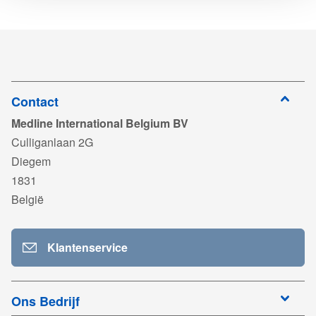
te
CE_certificate_Avion_exp2022.pdf
T61500
1.5 m
30
downloaden
Log in om
Waterslot
Nee
T62000
1.8 m
25
te
DC_Avion_Anesthesia_Rev27.pdf
downloaden
Log in om
Filter
Nee
te
CE_Meditera_exp2030.pdf
downloaden
Contact
Medline International Belgium BV
Log in om
te
DC_Meditera_Coaxial Breathing Circuit_NS.pdf
Culliganlaan 2G
downloaden
Diegem
Log in om
te
ISO13485_Meditera_expSept2027.pdf
1831
downloaden
België
Log in om
te
MAN_Coaxial Breathing Circuit_2510.pdf
downloaden
Klantenservice
Log in om
te
T61500M_2512.pdf
downloaden
Log in om
Ons Bedrijf
te
TDS_T61500M_62000M_T62500M_T63000M_NL01.pdf
downloaden