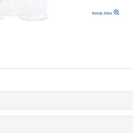
Bekijk Alles
blika
|
|
Suisse (FR)
Svizzera (IT)
m
rpen afzuigsysteem voor veilige en gemakkelijke omgang met lich
uik bij één patiënt en herbruikbare canisters.
jdens het opvangen, opslaan en afvoeren van vloeistoffen. De vac