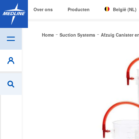
Over ons
Producten
België (NL)
Corporate (EN)
Home
Suction Systems
Afzuig Canister e
|
België (NL)
Skip
Czech
to
the
Deutschland
end
of
España
the
France
images
gallery
Ireland
Italia
Nederland