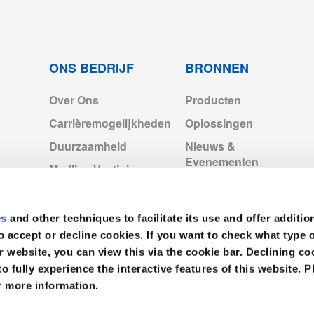
ONS BEDRIJF
BRONNEN
Over Ons
Producten
Carrièremogelijkheden
Oplossingen
Duurzaamheid
Nieuws &
Evenementen
Medline Vestigingen
Europa
Videos
Medline Europe
es
and other techniques to facilitate its use and offer additio
Corporate
o accept or decline cookies. If you want to check what type 
r website, you can view this via the cookie bar. Declining 
to fully experience the interactive features of this website. P
r more information.