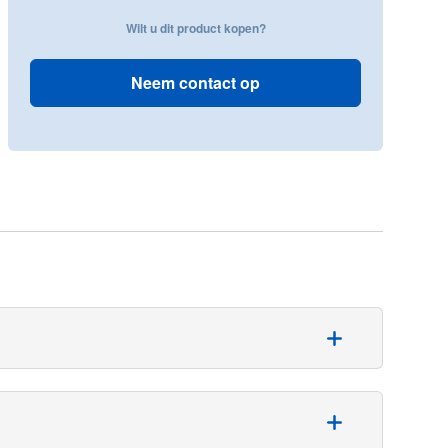
Wilt u dit product kopen?
Neem contact op
aamsvloeistoffen en afzuigafval. Dit gesloten
uüm T-verbinding vervangt de rode beugel, om het