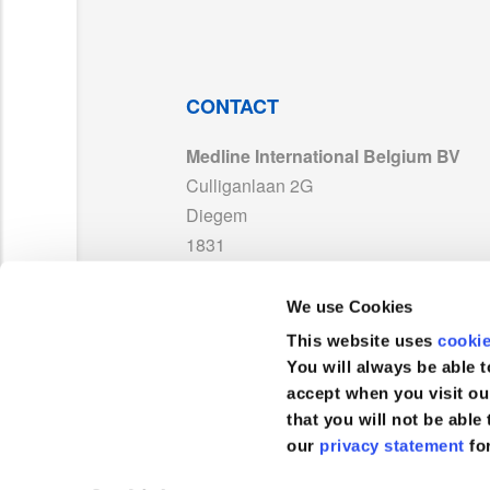
DC265_Suction_canister_INS_Rev20.pdf
DYNDCLO30T_RI23SJP.pdf
CONTACT
Medline International Belgium BV
DYNDCLO10T_RI23SJP.pdf
Culliganlaan 2G
Diegem
DYNDCLO15T_RI23SJP.pdf
1831
België
ISO13485_Medline_US_exp2028.pdf
We use Cookies
TEL :
+32 2 808 74 93
This website uses
cooki
TDS_MED-SOFT_NL04.pdf
FAX :
+32 2 400 19 39
You will always be able t
accept when you visit ou
that you will not be able 
MAN_DYNDSCL1000_Series_RC26SJP.pdf
our
privacy statement
fo
Klantenservice