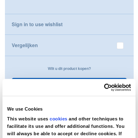
gallery
Nederland
Sign in to use wishlist
Österreich
Portugal
Vergelijken
Slovenská republika
Wilt u dit product kopen?
Schweiz (DE)
Suisse (FR)
Neem contact op
Svizzera (IT)
We use Cookies
United Kingdom
This website uses
cookies
and other techniques to
facilitate its use and offer additional functions. You
will always be able to accept or decline cookies. If