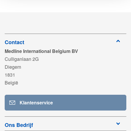
te
TDS_LineGuard_LG875XT_NL02.pdf
downloaden
Log in om
te
MAN_LG875XT_2402.pdf
downloaden
Log in om
te
MDR_759014_Centurion_Medical_Products_exp2028.pdf
downloaden
Contact
Medline International Belgium BV
Log in om
te
DC_Centurion_Sterile_Securement_device_Rev2.pdf
Culliganlaan 2G
downloaden
Diegem
Log in om
te
UKCA759016_Centurion_exp2025.pdf
1831
downloaden
België
Log in om
te
LG875XT_2402.pdf
downloaden
Klantenservice
Log in om
te
downloaden
Ons Bedrijf