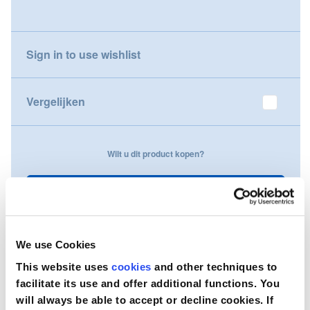
gallery
Nederland
Sign in to use wishlist
Österreich
Portugal
Vergelijken
Slovenská republika
Wilt u dit product kopen?
Schweiz (DE)
Suisse (FR)
Neem contact op
Svizzera (IT)
We use Cookies
United Kingdom
This website uses
cookies
and other techniques to
facilitate its use and offer additional functions. You
will always be able to accept or decline cookies. If