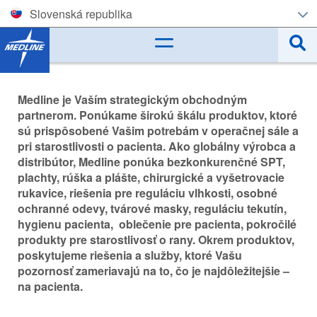
Slovenská republika
Corporate (EN)
België (NL)
Medline je Vaším strategickým obchodným
Belgique (FR)
partnerom. Ponúkame širokú škálu produktov, ktoré
sú prispôsobené Vašim potrebám v operačnej sále a
pri
starostlivosti
o pacienta. Ako globálny výrobca a
Czech
distribútor, Medline ponúka bezkonkurenčné SPT,
plachty, rúška a plášte, chirurgické a vyšetrovacie
Deutschland
rukavice, riešenia pre reguláciu vlhkosti, osobné
ochranné odevy, tvárové masky, reguláciu tekutín,
España
hygienu pacienta, oblečenie pre pacienta, pokročilé
produkty pre starostlivosť o rany. Okrem produktov,
France
poskytujeme riešenia a služby, ktoré Vašu
pozornosť zameriavajú na to, čo je najdôležitejšie –
Ireland
na pacienta.
Italia