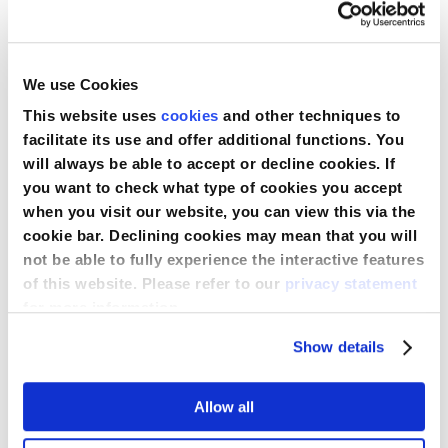
Katalógy našich produktov
Medline vždy pozoruje potreby trhu a ponúka nové
We use Cookies
produkty a riešenia reagujúce na neustále sa meniace
This website uses
cookies
and other techniques to
potreby a požiadavky. Katalóg produktov zostavuje
facilitate its use and offer additional functions. You
Medline produkty podľa kategórie, aby ste mohli rýchlo
will always be able to accept or decline cookies. If
nájsť, čo hľadáte a dozvedieť sa viac o doplnkových
you want to check what type of cookies you accept
produktoch. Cez nižšie uvedené odkazy sa dostanete
when you visit our website, you can view this via the
na naše katalógy produktov.
cookie bar. Declining cookies may mean that you will
Anglický katalóg
not be able to fully experience the interactive features
Francúzsky
katalóg
of this website. Please refer to our
privacy statement
for more information.
Nemecký katalóg
Show details
Španielsky katalóg
Holandský katalóg
Allow all
Taliansky katalóg