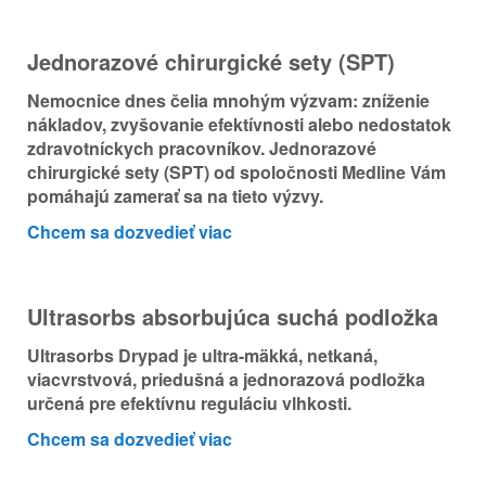
Nederland
Jednorazové chirurgické sety (SPT)
Österreich
Nemocnice dnes čelia mnohým výzvam: zníženie
nákladov, zvyšovanie efektívnosti alebo nedostatok
Portugal
zdravotníckych pracovníkov. Jednorazové
chirurgické sety (SPT) od spoločnosti Medline Vám
Slovenská republika
pomáhajú zamerať sa na tieto výzvy.
Chcem sa dozvedieť viac
Schweiz (DE)
Suisse (FR)
Ultrasorbs absorbujúca suchá podložka
Svizzera (IT)
Ultrasorbs Drypad je ultra-mäkká, netkaná,
viacvrstvová, priedušná a jednorazová podložka
United Kingdom
určená pre efektívnu reguláciu vlhkosti.
Chcem sa dozvedieť viac