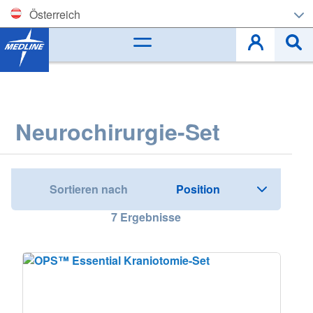
Österreich
Corporate (EN)
België (NL)
Belgique (FR)
Neurochirurgie-Set
Czech
Deutschland
Sortieren nach
España
7
Ergebnisse
France
Ireland
Italia