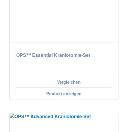
Nederland
Österreich
Portugal
Slovenská republika
OPS™ Essential Kraniotomie-Set
Schweiz (DE)
Suisse (FR)
Vergleichen
Svizzera (IT)
Produkt anzeigen
United Kingdom