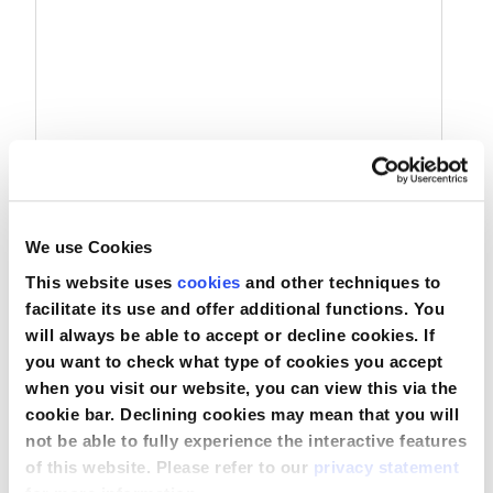
We use Cookies
Eclipse Kraniotomie-Set 2
This website uses
cookies
and other techniques to
facilitate its use and offer additional functions. You
will always be able to accept or decline cookies. If
you want to check what type of cookies you accept
Vergleichen
when you visit our website, you can view this via the
cookie bar. Declining cookies may mean that you will
Produkt anzeigen
not be able to fully experience the interactive features
of this website. Please refer to our
privacy statement