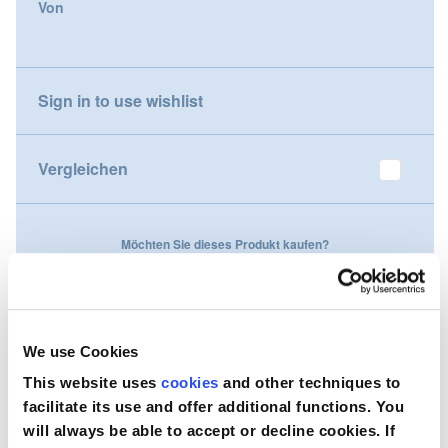
Von
gallery
Nederland
Österreich
Sign in to use wishlist
Portugal
Vergleichen
Slovenská republika
Schweiz (DE)
Möchten Sie dieses Produkt kaufen?
Suisse (FR)
Kontaktieren Sie uns
Svizzera (IT)
We use Cookies
United Kingdom
This website uses
cookies
and other techniques to
facilitate its use and offer additional functions. You
will always be able to accept or decline cookies. If