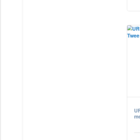
UR
me