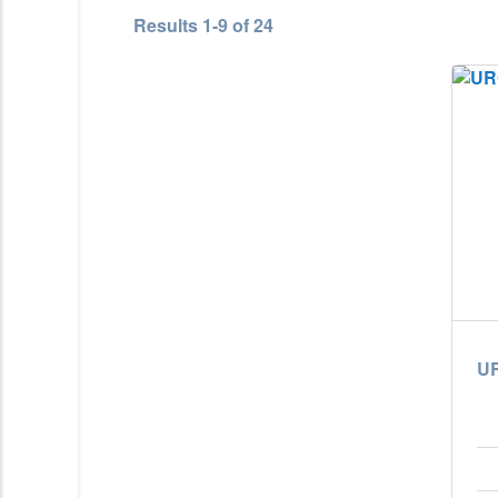
Österreich
Results
1
-
9
of
24
Portugal
Slovenská repu
Schweiz (DE)
United Kingdo
U