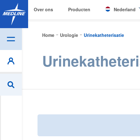
Over ons
Producten
Nederland
Corporate (EN)
Home
Urologie
Urinekatheterisatie
|
België (NL)
Urinekatheteri
Czech
Deutschland
España
France
Ireland
Italia
Nederland