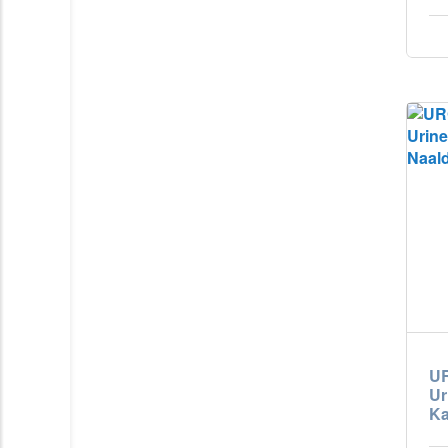
UR
Ur
Ka