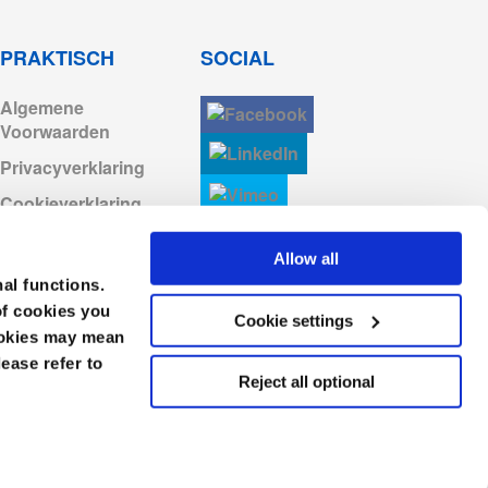
PRAKTISCH
SOCIAL
Algemene
Voorwaarden
Privacyverklaring
Cookieverklaring
Algemene
Allow all
Voorwaarden en
Verkoopvoorwaarden
nal functions.
of cookies you
Gedragscode
Cookie settings
cookies may mean
lease refer to
Reject all optional