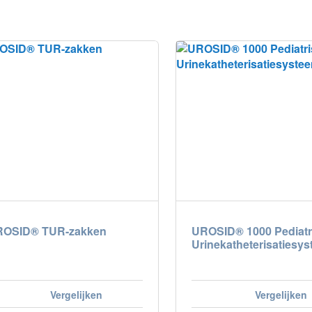
blika
|
|
Suisse (FR)
Svizzera (IT)
m
ROSID® TUR-zakken
UROSID® 1000 Pediatr
Urinekatheterisatiesy
Vergelijken
Vergelijken