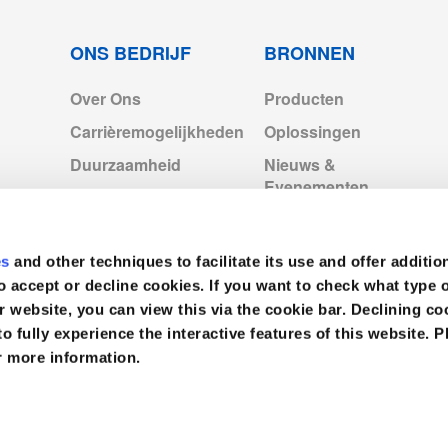
ONS BEDRIJF
BRONNEN
Over Ons
Producten
Carrièremogelijkheden
Oplossingen
Duurzaamheid
Nieuws &
Evenementen
Medline Vestigingen
Europa
Videos
Medline Europe
es
and other techniques to facilitate its use and offer additio
Corporate
o accept or decline cookies. If you want to check what type 
Licenties
r website, you can view this via the cookie bar. Declining 
to fully experience the interactive features of this website. P
r more information.