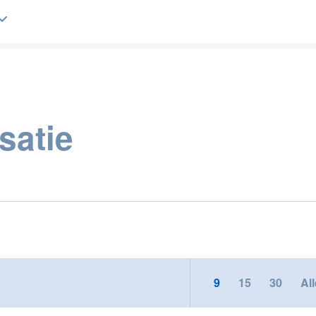
Belgique (FR)
satie
9
15
30
All