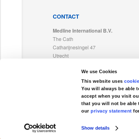
CONTACT
Medline International B.V.
The Cath
Catharijnesingel 47
Utrecht
3511 GC
We use Cookies
Nederland
This website uses
cooki
TEL :
+31 26 3127 200
You will always be able t
accept when you visit ou
that you will not be able 
our
privacy statement
fo
Klantenservice
Show details