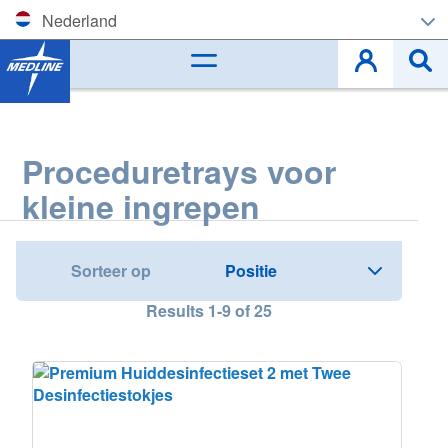
Nederland
Corporate (EN)
België (NL)
Proceduretrays voor
Belgique (FR)
kleine ingrepen
Czech
Deutschland
Sorteer op
España
Results
1
-
9
of
25
France
Ireland
Italia