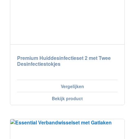
Nederland
Österreich
Portugal
Slovenská republika
Premium Huiddesinfectieset 2 met Twee
Desinfectiestokjes
Schweiz (DE)
Suisse (FR)
Vergelijken
Svizzera (IT)
Bekijk product
United Kingdom