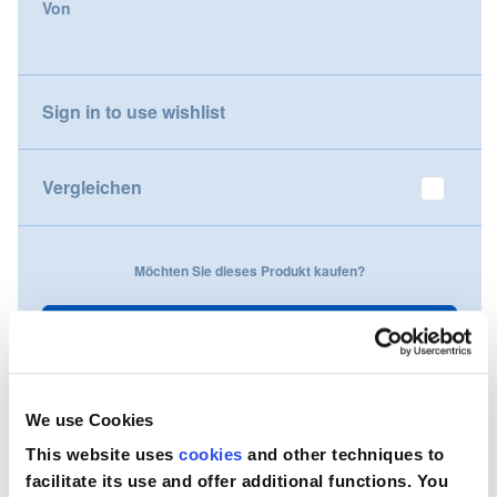
Von
gallery
Nederland
Österreich
Sign in to use wishlist
Portugal
Vergleichen
Slovenská republika
Schweiz (DE)
Möchten Sie dieses Produkt kaufen?
Suisse (FR)
Kontaktieren Sie uns
Svizzera (IT)
United Kingdom
We use Cookies
This website uses
cookies
and other techniques to
facilitate its use and offer additional functions. You