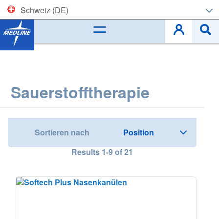
Schweiz (DE)
Corporate (EN)
België (NL)
Belgique (FR)
Sauerstofftherapie
Czech
Deutschland
Sortieren nach
España
Results
1
-
9
of
21
France
Ireland
Italia