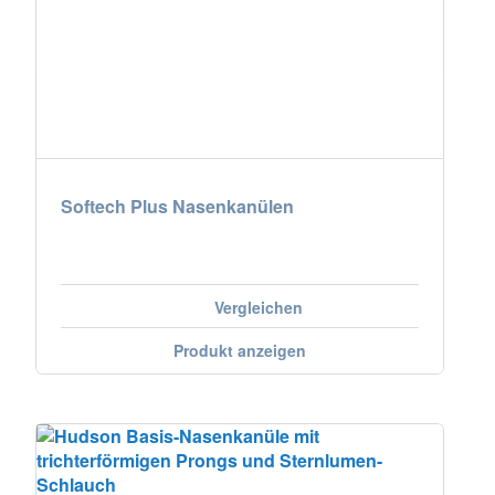
Nederland
Österreich
Portugal
Slovenská republika
Softech Plus Nasenkanülen
Schweiz (DE)
Suisse (FR)
Vergleichen
Svizzera (IT)
Produkt anzeigen
United Kingdom