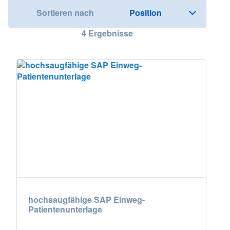
Sortieren nach
Nederland
4
Ergebnisse
Österreich
Portugal
Slovenská republika
Schweiz (DE)
Suisse (FR)
Svizzera (IT)
United Kingdom
hochsaugfähige SAP Einweg-
Patientenunterlage