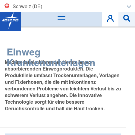
Schweiz (DE)
Corporate (EN)
België (NL)
Einweg
Belgique (FR)
Krankenunterlagen
Medline ist ein führender Hersteller von
Czech
absorbierenden Einwegprodukten. Die
Produktlinie umfasst Trockenunterlagen, Vorlagen
Deutschland
und Fixierhosen, die die mit Inkontinenz
verbundenen Probleme von leichtem Verlust bis zu
España
schwerem Verlust angehen. Die innovative
Technologie sorgt für eine bessere
France
Geruchskontrolle und hält die Haut trocken.
Ireland
Italia