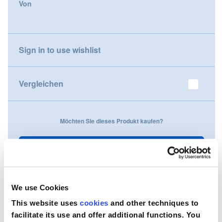
Von
gallery
Nederland
Österreich
Sign in to use wishlist
Portugal
Vergleichen
Slovenská republika
Schweiz (DE)
Möchten Sie dieses Produkt kaufen?
Suisse (FR)
Kontaktieren Sie uns
Svizzera (IT)
United Kingdom
We use Cookies
This website uses
cookies
and other techniques to
facilitate its use and offer additional functions. You