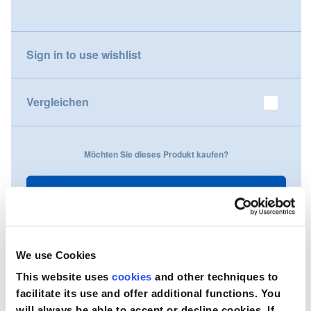
gallery
Nederland
Sign in to use wishlist
Österreich
Portugal
Vergleichen
Slovenská republika
Möchten Sie dieses Produkt kaufen?
Schweiz (DE)
Suisse (FR)
Kontaktieren Sie uns
Svizzera (IT)
United Kingdom
We use Cookies
This website uses
cookies
and other techniques to
facilitate its use and offer additional functions. You
will always be able to accept or decline cookies. If