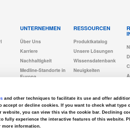
71886.pdf
4-2022.pdf
UNTERNEHMEN
RESSOURCEN
R
l
Über Uns
Produktkatalog
f
N
Karriere
Unsere Lösungen
D
Nachhaltigkeit
Wissensdatenbank
cts_Exp2028.pdf
C
Medline-Standorte in
Neuigkeiten
Europa
Video
I
Medline Europe
Corporate
V
es
and other techniques to facilitate its use and offer additio
o accept or decline cookies. If you want to check what type 
r website, you can view this via the cookie bar. Declining 
to fully experience the interactive features of this website. P
r more information.