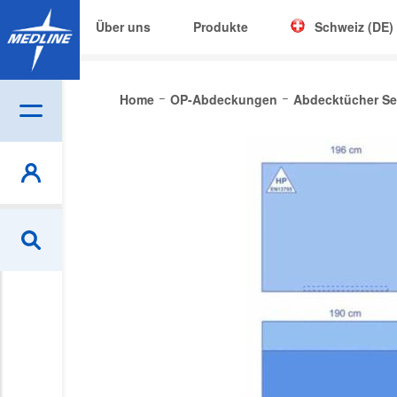
Über uns
Produkte
Schweiz (DE)
Corporate (EN)
Home
OP-Abdeckungen
Abdecktücher Se
|
België (NL)
Be
Skip
Czech
to
the
Deutschland
end
of
España
the
France
images
gallery
Ireland
Italia
Nederland