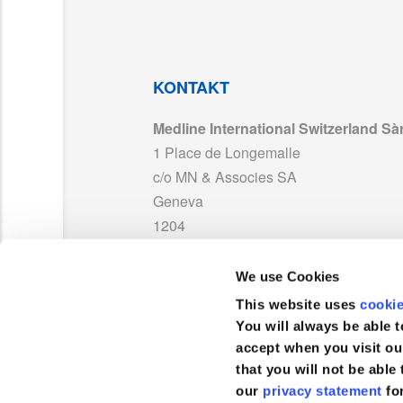
CP30167CE_LAB251045_LAB251044_LAB1
LAB171886_Warning_ST_MD_With UKCA_0
KONTAKT
Medline International Switzerland Sàr
UKCA 752994_Medline France_Exp2029.pd
1 Place de Longemalle
c/o MN & Associes SA
MDR 768587_Medline_France_Other Produ
Geneva
1204
Schweiz
We use Cookies
TEL :
0041 848 244 433
This website uses
cooki
FAX :
+41 848 244 100
You will always be able t
accept when you visit ou
that you will not be able 
our
privacy statement
fo
Kundenservice