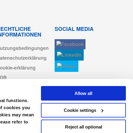
Anmelden zum
Herunterladen
Anmelden zum
ECHTLICHE
SOCIAL MEDIA
Herunterladen
INFORMATIONEN
Anmelden zum
Herunterladen
utzungsbedingungen
atenschutzerklärung
Anmelden zum
Herunterladen
ookie-erklärung
AGB
Anmelden zum
Herunterladen
mpressum
Allow all
erhaltenskodex
nal functions.
of cookies you
Cookie settings
cookies may mean
lease refer to
Reject all optional