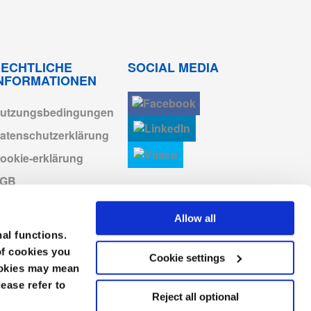
Anmelden zum
20
Herunterladen
Anmelden zum
ECHTLICHE
SOCIAL MEDIA
Herunterladen
INFORMATIONEN
Anmelden zum
Herunterladen
utzungsbedingungen
atenschutzerklärung
Anmelden zum
Herunterladen
ookie-erklärung
AGB
Anmelden zum
Herunterladen
mpressum
Allow all
Anmelden zum
erhaltenskodex
Herunterladen
nal functions.
of cookies you
Cookie settings
Anmelden zum
cookies may mean
Herunterladen
lease refer to
Reject all optional
Anmelden zum