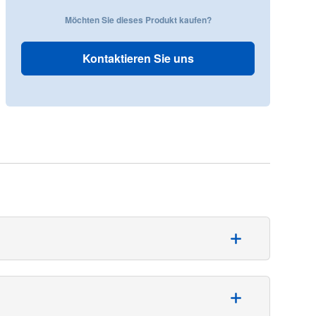
Möchten Sie dieses Produkt kaufen?
Kontaktieren Sie uns
nen hohen Schutz gegen Flüssigkeiten. Diese OP-Mäntel
steht.
 und Atmungsaktivität und ist somit ein effektiver OP-