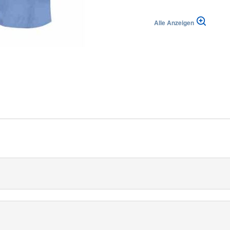
Alle Anzeigen
lika
|
Suisse (FR)
Svizzera (IT)
 Verstärkung in den kritischen Bereichen von Medline, bietet ei
bei denen ein hohes Expositionsrisiko gegenüber Flüssigkeiten be
integrierter SMMMS-Technologie, bietet ein hohes Maß an Komfort