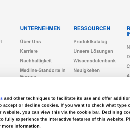
0640.pdf
0 CM
Wrap & Towels
2XLL
0640.pdf
UNTERNEHMEN
RESSOURCEN
R
l
Über Uns
Produktkatalog
0640.pdf
N
Karriere
Unsere Lösungen
D
Nachhaltigkeit
Wissensdatenbank
0640.pdf
C
Medline-Standorte in
Neuigkeiten
Europa
d_02-2024.pdf
Video
I
Medline Europe
Corporate
V
201309.pdf
es
and other techniques to facilitate its use and offer additio
o accept or decline cookies. If you want to check what type 
r website, you can view this via the cookie bar. Declining 
201313.pdf
to fully experience the interactive features of this website. P
r more information.