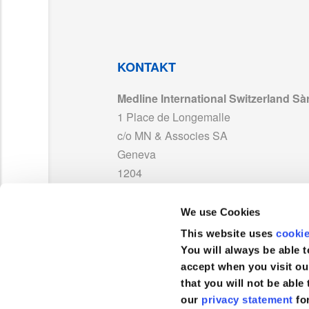
OP9510CE_LAB241682_LAB241683_LAB20
OP9581CE
17
OP9581CE_LAB241700_LAB241701_LAB20
KONTAKT
Medline International Switzerland Sàr
OP9500CE_LAB241672_LAB241673_LAB20
1 Place de Longemalle
c/o MN & Associes SA
OP9540CE_LAB241704_LAB241705_LAB20
Geneva
1204
LAB200640_Warning_ST_MD_HP Reinforce
Schweiz
We use Cookies
TEL :
0041 848 244 433
OP9513DCE_LAB201310_LAB201308_LAB
This website uses
cooki
FAX :
+41 848 244 100
You will always be able t
accept when you visit ou
OP9540DCE_LAB201315_LAB201314_LAB
that you will not be able 
our
privacy statement
fo
Kundenservice