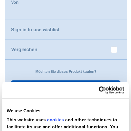
Von
gallery
Nederland
Österreich
Sign in to use wishlist
Portugal
Vergleichen
Slovenská republika
Schweiz (DE)
Möchten Sie dieses Produkt kaufen?
Suisse (FR)
Kontaktieren Sie uns
Svizzera (IT)
United Kingdom
We use Cookies
This website uses
cookies
and other techniques to
facilitate its use and offer additional functions. You