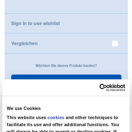
gallery
Nederland
Sign in to use wishlist
Österreich
Portugal
Vergleichen
Slovenská republika
Möchten Sie dieses Produkt kaufen?
Schweiz (DE)
Suisse (FR)
Kontaktieren Sie uns
Svizzera (IT)
United Kingdom
We use Cookies
This website uses
cookies
and other techniques to
facilitate its use and offer additional functions. You
will always be able to accept or decline cookies. If