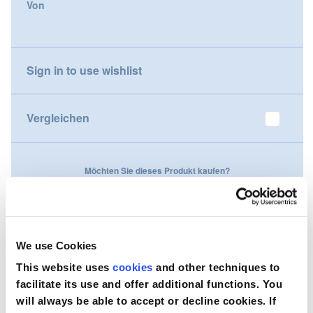
Von
gallery
Nederland
Österreich
Sign in to use wishlist
Portugal
Vergleichen
Slovenská republika
Schweiz (DE)
Möchten Sie dieses Produkt kaufen?
Suisse (FR)
Kontaktieren Sie uns
Svizzera (IT)
We use Cookies
United Kingdom
This website uses
cookies
and other techniques to
facilitate its use and offer additional functions. You
will always be able to accept or decline cookies. If