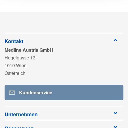
zum
ISO13485_Medline_US_exp2028.pdf
Herunterladen
Anmelden
zum
DC228_Irrigation_syringes_ISt_Rev16.pdf
Herunterladen
Anmelden
zum
DYNDE20125_RK25CSI.pdf
Herunterladen
Kontakt
Medline Austria GmbH
Anmelden
zum
UKCA_751012_MedlineLP_exp2029.pdf
Hegelgasse 13
Herunterladen
1010 Wien
Anmelden
zum
Österreich
Herunterladen
Kundenservice
Unternehmen