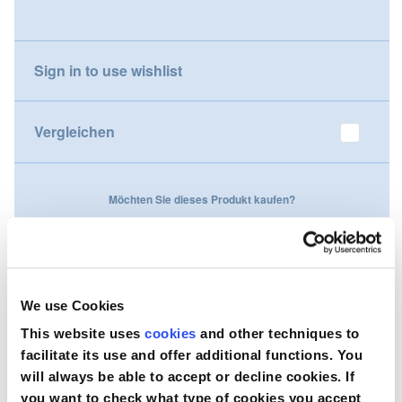
gallery
Nederland
Sign in to use wishlist
Österreich
Portugal
Vergleichen
Slovenská republika
Möchten Sie dieses Produkt kaufen?
Schweiz (DE)
Suisse (FR)
Kontaktieren Sie uns
Svizzera (IT)
We use Cookies
United Kingdom
This website uses
cookies
and other techniques to
facilitate its use and offer additional functions. You
will always be able to accept or decline cookies. If
you want to check what type of cookies you accept