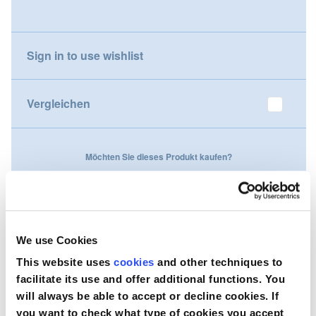
gallery
Nederland
Sign in to use wishlist
Österreich
Portugal
Vergleichen
Slovenská republika
Möchten Sie dieses Produkt kaufen?
Schweiz (DE)
Suisse (FR)
Kontaktieren Sie uns
Svizzera (IT)
We use Cookies
United Kingdom
This website uses
cookies
and other techniques to
facilitate its use and offer additional functions. You
will always be able to accept or decline cookies. If
you want to check what type of cookies you accept