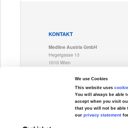
ISO 13485_MedlineFrance_MD 595395_Ex
LAB171886_Warning_ST_MD_With UKCA_0
KONTAKT
Medline Austria GmbH
MDR 768587_Medline_France_Other Produ
Hegelgasse 13
1010 Wien
UKCA 752994_Medline France_Exp2029.pd
Österreich
We use Cookies
PP-23072_DE01_TDS MDR.pdf
TEL :
0043 800 201 878
This website uses
cooki
FAX :
+43 800 201 879
You will always be able t
accept when you visit ou
that you will not be able 
our
privacy statement
fo
Kundenservice