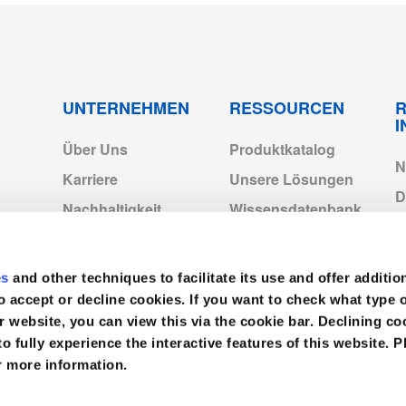
p2028.pdf
4-2022.pdf
UNTERNEHMEN
RESSOURCEN
R
Über Uns
Produktkatalog
cts_Exp2028.pdf
N
Karriere
Unsere Lösungen
D
Nachhaltigkeit
Wissensdatenbank
f
C
Medline-Standorte in
Neuigkeiten
Europa
Video
es
and other techniques to facilitate its use and offer additio
I
Medline Europe
o accept or decline cookies. If you want to check what type 
Corporate
V
r website, you can view this via the cookie bar. Declining 
to fully experience the interactive features of this website. P
r more information.