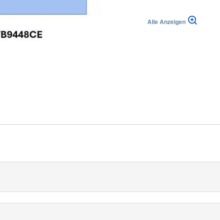
Alle Anzeigen
lika
|
Suisse (FR)
Svizzera (IT)
t Flüssigkeitsauffangbeutel von Medline eignet sich ideal für 
in 28 cm x 18 cm großes Fenster mit Inzisionsfolie. Das Abdecktuc