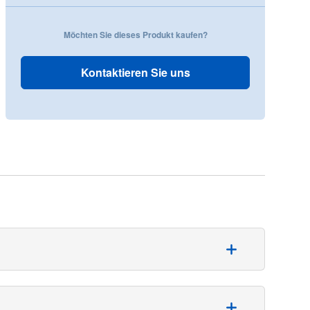
Möchten Sie dieses Produkt kaufen?
Kontaktieren Sie uns
die Verwendung in der Neurochirurgie. Das Abdecktuch
h ist 254 cm x 241 cm groß.