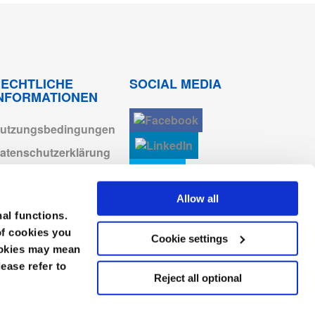
Anmelden zum
Herunterladen
Anmelden zum
ECHTLICHE
SOCIAL MEDIA
Herunterladen
INFORMATIONEN
Anmelden zum
Herunterladen
utzungsbedingungen
atenschutzerklärung
Anmelden zum
Herunterladen
ookie-erklärung
AGB
Allow all
Anmelden zum
Herunterladen
nal functions.
mpressum
of cookies you
Cookie settings
Anmelden zum
erhaltenskodex
cookies may mean
Herunterladen
lease refer to
Reject all optional