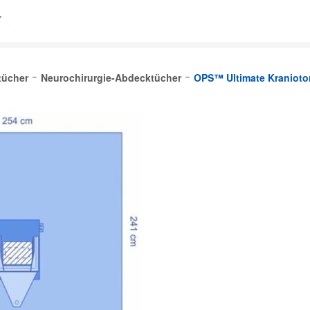
tücher
Neurochirurgie-Abdecktücher
OPS™ Ultimate Kranioto
lgique (FR)