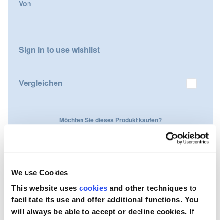
Von
gallery
Nederland
Österreich
Sign in to use wishlist
Portugal
Vergleichen
Slovenská republika
Schweiz (DE)
Möchten Sie dieses Produkt kaufen?
Suisse (FR)
Kontaktieren Sie uns
Svizzera (IT)
We use Cookies
United Kingdom
This website uses
cookies
and other techniques to
facilitate its use and offer additional functions. You
will always be able to accept or decline cookies. If