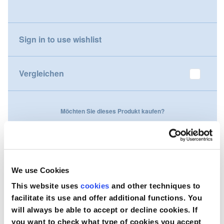
gallery
Nederland
Sign in to use wishlist
Österreich
Portugal
Vergleichen
Slovenská republika
Möchten Sie dieses Produkt kaufen?
Schweiz (DE)
Suisse (FR)
Kontaktieren Sie uns
Svizzera (IT)
We use Cookies
United Kingdom
This website uses
cookies
and other techniques to
facilitate its use and offer additional functions. You
will always be able to accept or decline cookies. If
you want to check what type of cookies you accept