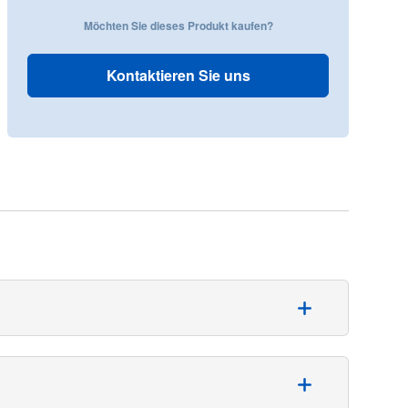
Möchten Sie dieses Produkt kaufen?
Kontaktieren Sie uns
gkeitskontrolle erforderlich ist. Das Set enthält:
nster 25 cm x 28 cm, Armlehnen-Abdeckungen,