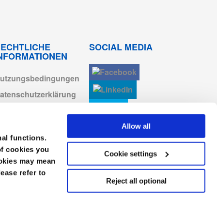
Anmelden zum
Herunterladen
Anmelden zum
ECHTLICHE
SOCIAL MEDIA
Herunterladen
INFORMATIONEN
Anmelden zum
Herunterladen
utzungsbedingungen
atenschutzerklärung
Anmelden zum
Herunterladen
ookie-erklärung
AGB
Allow all
Anmelden zum
Herunterladen
nal functions.
mpressum
of cookies you
Cookie settings
Anmelden zum
erhaltenskodex
cookies may mean
Herunterladen
lease refer to
Reject all optional