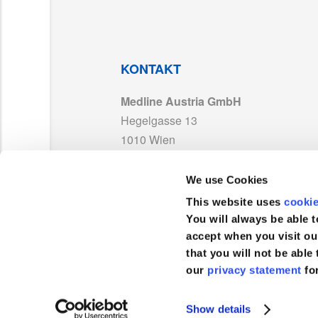
PP-23072_DE01_TDS MDR.pdf
ISO 13485_MedlineFrance_MD 595395_Ex
KONTAKT
Medline Austria GmbH
TDS_GenSurgPack_TB9432CE_DE02.pdf
Hegelgasse 13
1010 Wien
UKCA 752994_Medline France_Exp2029.pd
Österreich
We use Cookies
MDR 768587_Medline_France_Other Produ
TEL :
0043 800 201 878
This website uses
cooki
FAX :
+43 800 201 879
You will always be able t
accept when you visit ou
that you will not be able 
our
privacy statement
fo
Kundenservice
Show details