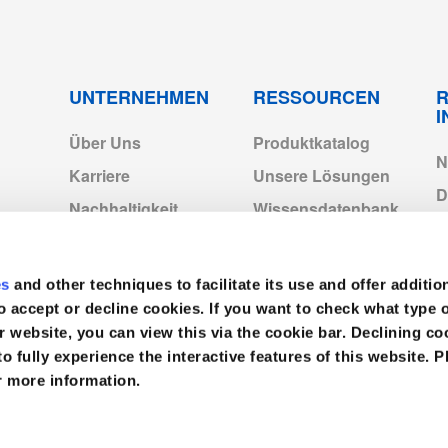
p2028.pdf
UNTERNEHMEN
RESSOURCEN
R
Über Uns
Produktkatalog
N
Karriere
Unsere Lösungen
D
Nachhaltigkeit
Wissensdatenbank
f
C
Medline-Standorte in
Neuigkeiten
Europa
cts_Exp2028.pdf
Video
es
and other techniques to facilitate its use and offer additio
I
Medline Europe
o accept or decline cookies. If you want to check what type 
Corporate
V
r website, you can view this via the cookie bar. Declining 
to fully experience the interactive features of this website. P
r more information.