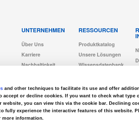
f
cts_Exp2028.pdf
UNTERNEHMEN
RESSOURCEN
R
Über Uns
Produktkatalog
N
Karriere
Unsere Lösungen
D
Nachhaltigkeit
Wissensdatenbank
4-2022.pdf
C
Medline-Standorte in
Neuigkeiten
Europa
Video
es
and other techniques to facilitate its use and offer additio
I
Medline Europe
o accept or decline cookies. If you want to check what type 
Corporate
V
r website, you can view this via the cookie bar. Declining 
to fully experience the interactive features of this website. P
r more information.