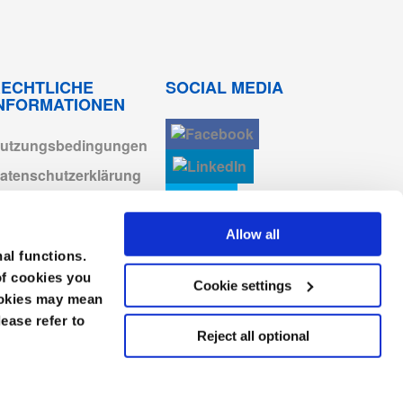
Anmelden zum
Herunterladen
Anmelden zum
ECHTLICHE
SOCIAL MEDIA
Herunterladen
INFORMATIONEN
Anmelden zum
Herunterladen
utzungsbedingungen
atenschutzerklärung
Anmelden zum
Herunterladen
ookie-erklärung
AGB
Allow all
Anmelden zum
Herunterladen
nal functions.
mpressum
of cookies you
Cookie settings
erhaltenskodex
cookies may mean
lease refer to
Reject all optional