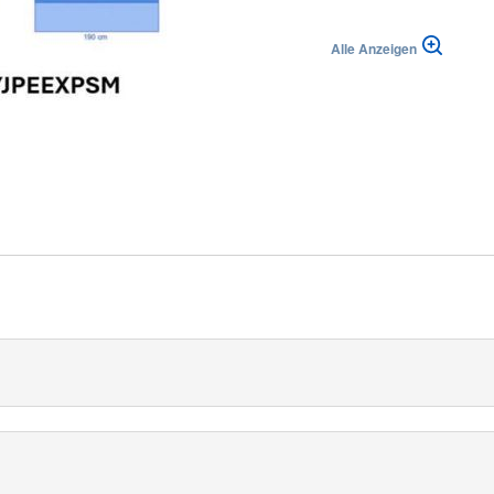
Alle Anzeigen
lika
|
Suisse (FR)
Svizzera (IT)
 mit Stockinette von Medline ist speziell für Operationen an den
en, 23 cm x 91 cm
hes Fenster, 6 cm