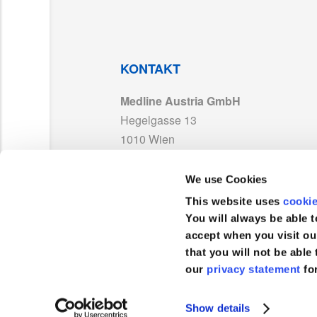
UKCA 752994_Medline France_Exp2029.pd
MDR 768587_Medline_France_Other Produ
KONTAKT
Medline Austria GmbH
PP-23072_DE01_TDS MDR.pdf
Hegelgasse 13
1010 Wien
LAB171886_Warning_ST_MD_With UKCA_0
Österreich
We use Cookies
TEL :
0043 800 201 878
This website uses
cooki
FAX :
+43 800 201 879
You will always be able t
accept when you visit ou
that you will not be able 
our
privacy statement
fo
Kundenservice
Show details